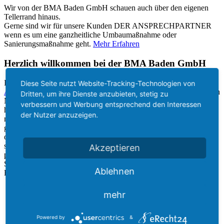
Wir von der BMA Baden GmbH schauen auch über den eigenen
Tellerrand hinaus.
Gerne sind wir für unsere Kunden DER ANSPRECHPARTNER
wenn es um eine ganzheitliche Umbaumaßnahme oder
Sanierungsmaßnahme geht.
Mehr Erfahren
Herzlich willkommen bei der BMA Baden GmbH
Ihr kompetenter Partner für
Bautenschutz
,
Maler-
und
Diese Seite nutzt Website-Tracking-Technologien von
Abdichtungsarbeiten
, im Großraum Freiburg. Egal ob es sich um ein
Dritten, um ihre Dienste anzubieten, stetig zu
Neubauprojekt, einen Umbau oder eine Sanierungsmaßnahme
verbessern und Werbung entsprechend den Interessen
handelt – mit unserem qualifizierten Team sorgen wir für eine
der Nutzer anzuzeigen.
maßgeschneiderte Lösung entsprechend Ihrer Bedürfnisse – ganz
gleich ob sich Ihre Baumaßnahme im privaten, im gewerblichen
oder im öffentlichen Bereich abspielt. Bei allen unseren Arbeiten
stehen eine fachlich einwandfreie Ausführung und ein fairer,
Akzeptieren
partnerschaftlicher Umgang im Zentrum unseres Handelns. Zögern
Sie nicht uns in allen Fragestellungen rund um die Themen
Ablehnen
Bautenschutz, Maler und Bauwerksabdichtungen zu
kontaktieren
.
mehr
Bautenschutz
CFK-Lamellen
Powered by
&