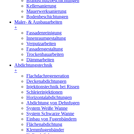
Brandschutzbeschichtungen
Kellersanierung
Mauerwerksanierung
Bodenbeschichtungen
Maler- & Ausbauarbeiten
+
Fassadenreinigung
Innenraumgestaltung
Verputzarbeiten
Fassadengestaltung
Trockenbauarbeiten
Dämmarbeiten
Abdichtungstechnik
+
Flachdachregeneration
Deckenabdichtungen
Injektionstechnik bei Rissen
Schleierinjektionen
Horizontalabdichtungen
Abdichtung von Dehnfugen
System Weiße Wanne
System Schwarze Wanne
Einbau von Fugenbändern
Flächenabdichtung
Klemmfugenbänder