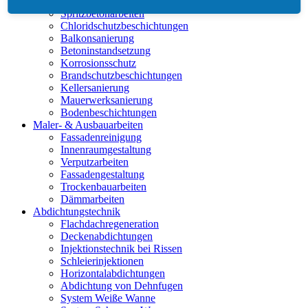
Garagenbeschichtung
Spritzbetonarbeiten
Chloridschutzbeschichtungen
Balkonsanierung
Betoninstandsetzung
Korrosionsschutz
Brandschutzbeschichtungen
Kellersanierung
Mauerwerksanierung
Bodenbeschichtungen
Maler- & Ausbauarbeiten
Fassadenreinigung
Innenraumgestaltung
Verputzarbeiten
Fassadengestaltung
Trockenbauarbeiten
Dämmarbeiten
Abdichtungstechnik
Flachdachregeneration
Deckenabdichtungen
Injektionstechnik bei Rissen
Schleierinjektionen
Horizontalabdichtungen
Abdichtung von Dehnfugen
System Weiße Wanne