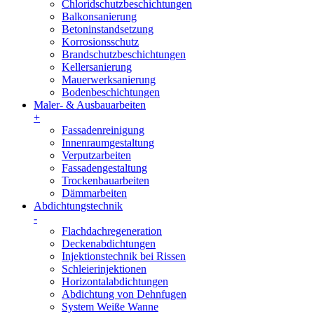
Chloridschutzbeschichtungen
Balkonsanierung
Betoninstandsetzung
Korrosionsschutz
Brandschutzbeschichtungen
Kellersanierung
Mauerwerksanierung
Bodenbeschichtungen
Maler- & Ausbauarbeiten
+
Fassadenreinigung
Innenraumgestaltung
Verputzarbeiten
Fassadengestaltung
Trockenbauarbeiten
Dämmarbeiten
Abdichtungstechnik
-
Flachdachregeneration
Deckenabdichtungen
Injektionstechnik bei Rissen
Schleierinjektionen
Horizontalabdichtungen
Abdichtung von Dehnfugen
System Weiße Wanne