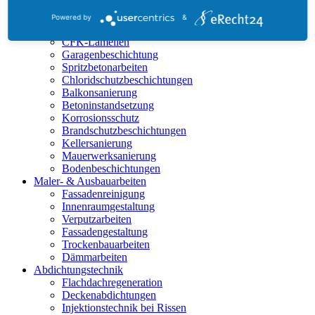
Powered by
&
Bautenschutz
CFK-Lamellen
Garagenbeschichtung
Spritzbetonarbeiten
Chloridschutzbeschichtungen
Balkonsanierung
Betoninstandsetzung
Korrosionsschutz
Brandschutzbeschichtungen
Kellersanierung
Mauerwerksanierung
Bodenbeschichtungen
Maler- & Ausbauarbeiten
Fassadenreinigung
Innenraumgestaltung
Verputzarbeiten
Fassadengestaltung
Trockenbauarbeiten
Dämmarbeiten
Abdichtungstechnik
Flachdachregeneration
Deckenabdichtungen
Injektionstechnik bei Rissen