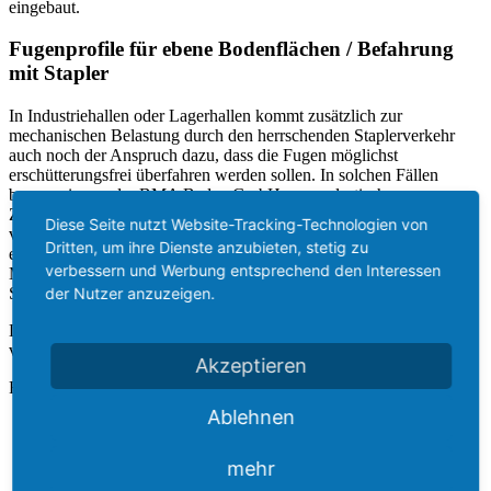
eingebaut.
Fugenprofile für ebene Bodenflächen / Befahrung
mit Stapler
In Industriehallen oder Lagerhallen kommt zusätzlich zur
mechanischen Belastung durch den herrschenden Staplerverkehr
auch noch der Anspruch dazu, dass die Fugen möglichst
erschütterungsfrei überfahren werden sollen. In solchen Fällen
bauen wir von der BMA Baden GmbH gerne elastische
Zementbordprofile ein. Diese Profile können millimetergenau an die
Diese Seite nutzt Website-Tracking-Technologien von
vorhandenen Bodenhöhen angepasst werden und zudem auch mit
Dritten, um ihre Dienste anzubieten, stetig zu
einer schützenden Bodenbeschichtung überzogen werden. Diese
verbessern und Werbung entsprechend den Interessen
Möglichkeit besteht sowohl für den Neubau als auch für die
der Nutzer anzuzeigen.
Sanierung einer Bodenfläche.
Dies ist nur ein Auszug aus den vielfältigen System zur Abdichtung
von Bauwerksfugen.
Akzeptieren
Fragen Sie uns an – wir finden die passende Lösung!
Ablehnen
mehr