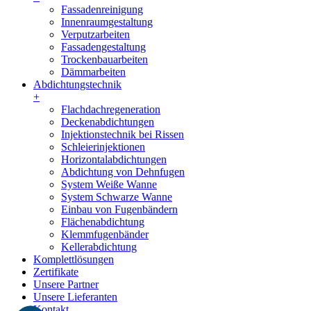
Fassadenreinigung
Innenraumgestaltung
Verputzarbeiten
Fassadengestaltung
Trockenbauarbeiten
Dämmarbeiten
Abdichtungstechnik
+
Flachdachregeneration
Deckenabdichtungen
Injektionstechnik bei Rissen
Schleierinjektionen
Horizontalabdichtungen
Abdichtung von Dehnfugen
System Weiße Wanne
System Schwarze Wanne
Einbau von Fugenbändern
Flächenabdichtung
Klemmfugenbänder
Kellerabdichtung
Komplettlösungen
Zertifikate
Unsere Partner
Unsere Lieferanten
Kontakt