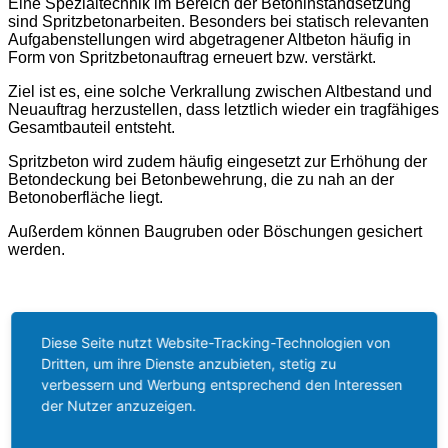
Eine Spezialtechnik im Bereich der Betoninstandsetzung
sind Spritzbetonarbeiten. Besonders bei statisch relevanten
Aufgabenstellungen wird abgetragener Altbeton häufig in
Form von Spritzbetonauftrag erneuert bzw. verstärkt.
Ziel ist es, eine solche Verkrallung zwischen Altbestand und
Neuauftrag herzustellen, dass letztlich wieder ein tragfähiges
Gesamtbauteil entsteht.
Spritzbeton wird zudem häufig eingesetzt zur Erhöhung der
Betondeckung bei Betonbewehrung, die zu nah an der
Betonoberfläche liegt.
Außerdem können Baugruben oder Böschungen gesichert
werden.
Bautenschutz
CFK-Lamellen
Diese Seite nutzt Website-Tracking-Technologien von
Garagenbeschichtung
Dritten, um ihre Dienste anzubieten, stetig zu
Spritzbetonarbeiten
verbessern und Werbung entsprechend den Interessen
Chloridschutzbeschichtungen
der Nutzer anzuzeigen.
Balkonsanierung
Betoninstandsetzung
Korrosionsschutz