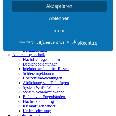
Brandschutzbeschichtungen
Akzeptieren
Kellersanierung
Mauerwerksanierung
Bodenbeschichtungen
Ablehnen
Maler- & Ausbauarbeiten
Fassadenreinigung
mehr
Innenraumgestaltung
Verputzarbeiten
Fassadengestaltung
Powered by
&
Trockenbauarbeiten
Dämmarbeiten
Abdichtungstechnik
Flachdachregeneration
Deckenabdichtungen
Injektionstechnik bei Rissen
Schleierinjektionen
Horizontalabdichtungen
Abdichtung von Dehnfugen
System Weiße Wanne
System Schwarze Wanne
Einbau von Fugenbändern
Flächenabdichtung
Klemmfugenbänder
Kellerabdichtung
Komplettlösungen